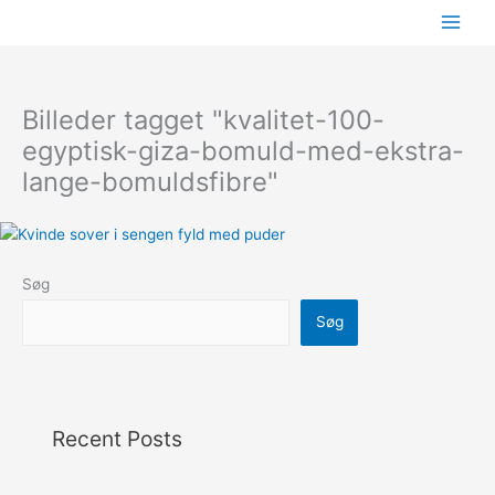
Gå
til
indholdet
Billeder tagget "kvalitet-100-
egyptisk-giza-bomuld-med-ekstra-
lange-bomuldsfibre"
Søg
Søg
Recent Posts